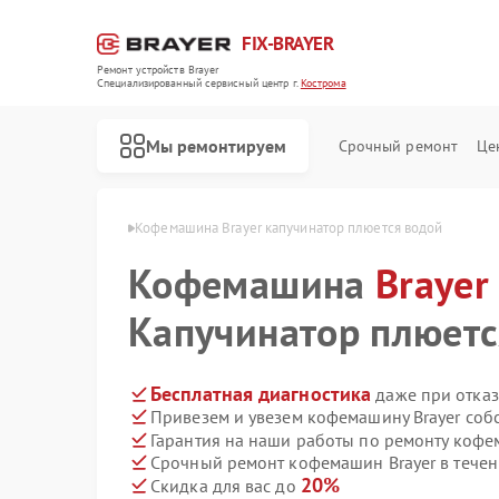
FIX-BRAYER
Ремонт устройств Brayer
Специализированный cервисный центр г.
Кострома
Мы ремонтируем
Срочный ремонт
Це
 Brayer в Костроме
Кофемашина Brayer капучинатор плюется водой
Кофемашина
Brayer
Капучинатор плюетс
Бесплатная диагностика
даже при отказ
Привезем и увезем кофемашину Brayer соб
Гарантия на наши работы по ремонту кофе
Срочный ремонт кофемашин Brayer в течен
20%
Скидка для вас до