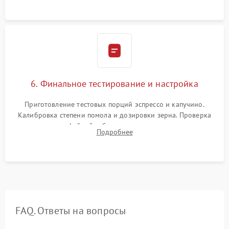
Надежная фиксация всех соединений.
6. Финальное тестирование и настройка
Приготовление тестовых порций эспрессо и капучино.
Калибровка степени помола и дозировки зерна. Проверка
плотности кофейной таблетки, температуры напитка и
Подробнее
качества молочной пены. Контроль отсутствия посторонних
шумов и протечек.
FAQ. Ответы на вопросы