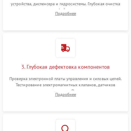
устройства, диспенсера и гидросистемы. Глубокая очистка
внутренних узлов от кофейных масел, жмыха и накипи.
Подробнее
Промывка дренажных каналов и фильтров с использованием
специализированной химии.
3. Глубокая дефектовка компонентов
Проверка электронной платы управления и силовых цепей.
Тестирование электромагнитных клапанов, датчиков
температуры и расходомера. Оценка степени износа
Подробнее
жерновов кофемолки, уплотнительных колец гидросистемы
и шестерней редуктора.