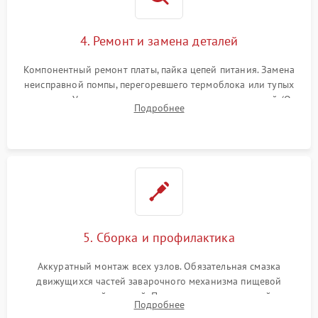
4. Ремонт и замена деталей
Компонентный ремонт платы, пайка цепей питания. Замена
неисправной помпы, перегоревшего термоблока или тупых
жерновов. Установка новых силиконовых уплотнителей (O-
Подробнее
ring) и тефлоновых трубок для надежного устранения
протечек.
5. Сборка и профилактика
Аккуратный монтаж всех узлов. Обязательная смазка
движущихся частей заварочного механизма пищевой
силиконовой смазкой. Проведение программной
Подробнее
декальцинации и очистки системы от кофейных масел.