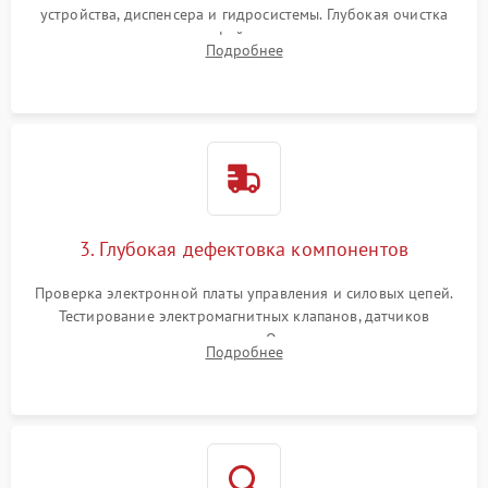
устройства, диспенсера и гидросистемы. Глубокая очистка
внутренних узлов от кофейных масел, жмыха и накипи.
Подробнее
Промывка дренажных каналов и фильтров с использованием
специализированной химии.
3. Глубокая дефектовка компонентов
Проверка электронной платы управления и силовых цепей.
Тестирование электромагнитных клапанов, датчиков
температуры и расходомера. Оценка степени износа
Подробнее
жерновов кофемолки, уплотнительных колец гидросистемы
и шестерней редуктора.