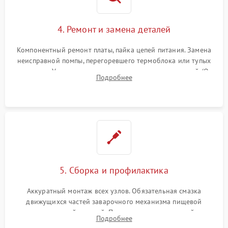
4. Ремонт и замена деталей
Компонентный ремонт платы, пайка цепей питания. Замена
неисправной помпы, перегоревшего термоблока или тупых
жерновов. Установка новых силиконовых уплотнителей (O-
Подробнее
ring) и тефлоновых трубок для надежного устранения
протечек.
5. Сборка и профилактика
Аккуратный монтаж всех узлов. Обязательная смазка
движущихся частей заварочного механизма пищевой
силиконовой смазкой. Проведение программной
Подробнее
декальцинации и очистки системы от кофейных масел.