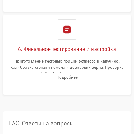
Надежная фиксация всех соединений.
6. Финальное тестирование и настройка
Приготовление тестовых порций эспрессо и капучино.
Калибровка степени помола и дозировки зерна. Проверка
плотности кофейной таблетки, температуры напитка и
Подробнее
качества молочной пены. Контроль отсутствия посторонних
шумов и протечек.
FAQ. Ответы на вопросы