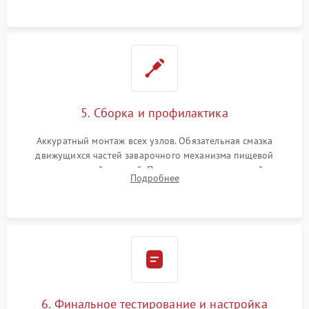
протечек.
5. Сборка и профилактика
Аккуратный монтаж всех узлов. Обязательная смазка
движущихся частей заварочного механизма пищевой
силиконовой смазкой. Проведение программной
Подробнее
декальцинации и очистки системы от кофейных масел.
Надежная фиксация всех соединений.
6. Финальное тестирование и настройка