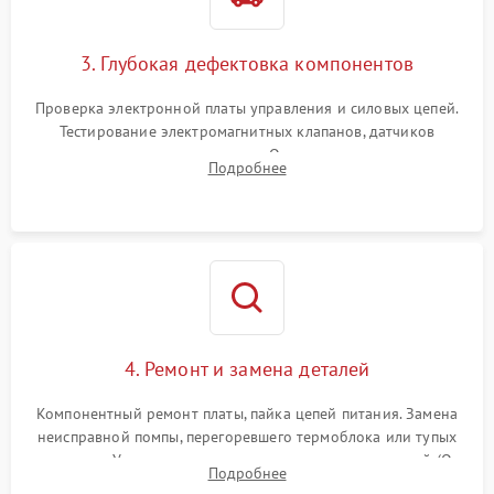
3. Глубокая дефектовка компонентов
Проверка электронной платы управления и силовых цепей.
Тестирование электромагнитных клапанов, датчиков
температуры и расходомера. Оценка степени износа
Подробнее
жерновов кофемолки, уплотнительных колец гидросистемы
и шестерней редуктора.
4. Ремонт и замена деталей
Компонентный ремонт платы, пайка цепей питания. Замена
неисправной помпы, перегоревшего термоблока или тупых
жерновов. Установка новых силиконовых уплотнителей (O-
Подробнее
ring) и тефлоновых трубок для надежного устранения