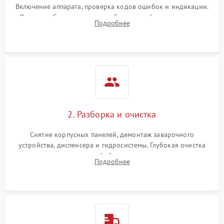
Включение аппарата, проверка кодов ошибок и индикации.
Оценка работы помпы, термоблока и кофемолки на слух.
Подробнее
Измерение температуры и давления воды для выявления
локализации поломки.
2. Разборка и очистка
Снятие корпусных панелей, демонтаж заварочного
устройства, диспенсера и гидросистемы. Глубокая очистка
внутренних узлов от кофейных масел, жмыха и накипи.
Подробнее
Промывка дренажных каналов и фильтров с использованием
специализированной химии.