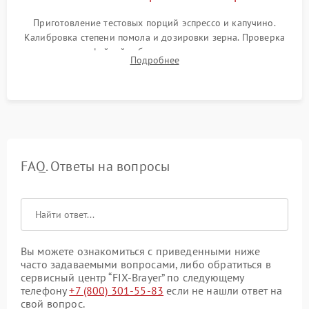
Приготовление тестовых порций эспрессо и капучино.
Калибровка степени помола и дозировки зерна. Проверка
плотности кофейной таблетки, температуры напитка и
Подробнее
качества молочной пены. Контроль отсутствия посторонних
шумов и протечек.
FAQ. Ответы на вопросы
Вы можете ознакомиться с приведенными ниже
часто задаваемыми вопросами, либо обратиться в
сервисный центр “FIX-Brayer” по следующему
телефону
+7 (800) 301-55-83
если не нашли ответ на
свой вопрос.