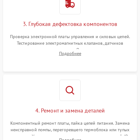
3. Глубокая дефектовка компонентов
Проверка электронной платы управления и силовых цепей.
Тестирование электромагнитных клапанов, датчиков
температуры и расходомера. Оценка степени износа
Подробнее
жерновов кофемолки, уплотнительных колец гидросистемы
и шестерней редуктора.
4. Ремонт и замена деталей
Компонентный ремонт платы, пайка цепей питания. Замена
неисправной помпы, перегоревшего термоблока или тупых
жерновов. Установка новых силиконовых уплотнителей (O-