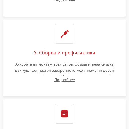
Подробнее
ring) и тефлоновых трубок для надежного устранения
протечек.
5. Сборка и профилактика
Аккуратный монтаж всех узлов. Обязательная смазка
движущихся частей заварочного механизма пищевой
силиконовой смазкой. Проведение программной
Подробнее
декальцинации и очистки системы от кофейных масел.
Надежная фиксация всех соединений.