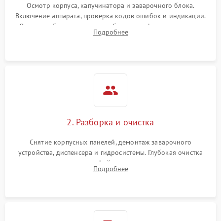
Осмотр корпуса, капучинатора и заварочного блока.
Включение аппарата, проверка кодов ошибок и индикации.
Оценка работы помпы, термоблока и кофемолки на слух.
Подробнее
Измерение температуры и давления воды для выявления
локализации поломки.
2. Разборка и очистка
Снятие корпусных панелей, демонтаж заварочного
устройства, диспенсера и гидросистемы. Глубокая очистка
внутренних узлов от кофейных масел, жмыха и накипи.
Подробнее
Промывка дренажных каналов и фильтров с использованием
специализированной химии.