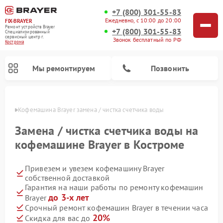
+7 (800) 301-55-83
Ежедневно, с 10:00 до 20:00
FIX-BRAYER
Ремонт устройств Brayer
+7 (800) 301-55-83
Специализированный
cервисный центр г.
Звонок бесплатный по РФ
Кострома
Мы ремонтируем
Позвонить
троме
Кофемашина Brayer замена / чистка счетчика воды
Замена / чистка счетчика воды на
кофемашине Brayer в Костроме
Привезем и увезем кофемашину Brayer
собственной доставкой
Гарантия на наши работы по ремонту кофемашин
до 3-х лет
Brayer
Срочный ремонт кофемашин Brayer в течении часа
20%
Скидка для вас до