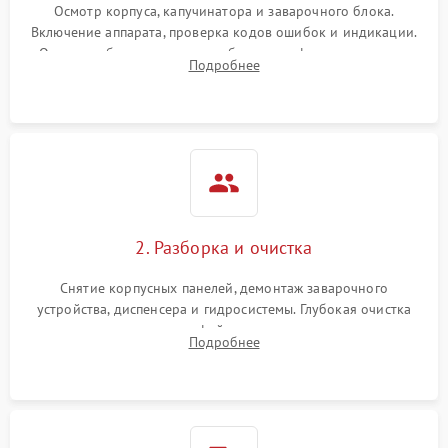
Осмотр корпуса, капучинатора и заварочного блока.
Включение аппарата, проверка кодов ошибок и индикации.
Оценка работы помпы, термоблока и кофемолки на слух.
Подробнее
Измерение температуры и давления воды для выявления
локализации поломки.
2. Разборка и очистка
Снятие корпусных панелей, демонтаж заварочного
устройства, диспенсера и гидросистемы. Глубокая очистка
внутренних узлов от кофейных масел, жмыха и накипи.
Подробнее
Промывка дренажных каналов и фильтров с использованием
специализированной химии.