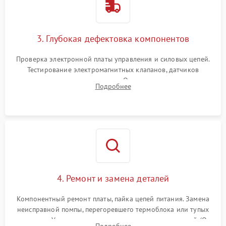
3. Глубокая дефектовка компонентов
Проверка электронной платы управления и силовых цепей.
Тестирование электромагнитных клапанов, датчиков
температуры и расходомера. Оценка степени износа
Подробнее
жерновов кофемолки, уплотнительных колец гидросистемы
и шестерней редуктора.
4. Ремонт и замена деталей
Компонентный ремонт платы, пайка цепей питания. Замена
неисправной помпы, перегоревшего термоблока или тупых
жерновов. Установка новых силиконовых уплотнителей (O-