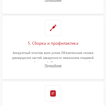
Подробнее
ring) и тефлоновых трубок для надежного устранения
протечек.
5. Сборка и профилактика
Аккуратный монтаж всех узлов. Обязательная смазка
движущихся частей заварочного механизма пищевой
силиконовой смазкой. Проведение программной
Подробнее
декальцинации и очистки системы от кофейных масел.
Надежная фиксация всех соединений.