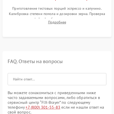
Приготовление тестовых порций эспрессо и капучино.
Калибровка степени помола и дозировки зерна. Проверка
плотности кофейной таблетки, температуры напитка и
Подробнее
качества молочной пены. Контроль отсутствия посторонних
шумов и протечек.
FAQ. Ответы на вопросы
Вы можете ознакомиться с приведенными ниже
часто задаваемыми вопросами, либо обратиться в
сервисный центр “FIX-Brayer” по следующему
телефону
+7 (800) 301-55-83
если не нашли ответ на
свой вопрос.