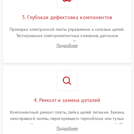
3. Глубокая дефектовка компонентов
Проверка электронной платы управления и силовых цепей.
Тестирование электромагнитных клапанов, датчиков
температуры и расходомера. Оценка степени износа
Подробнее
жерновов кофемолки, уплотнительных колец гидросистемы
и шестерней редуктора.
4. Ремонт и замена деталей
Компонентный ремонт платы, пайка цепей питания. Замена
неисправной помпы, перегоревшего термоблока или тупых
жерновов. Установка новых силиконовых уплотнителей (O-
Подробнее
ring) и тефлоновых трубок для надежного устранения