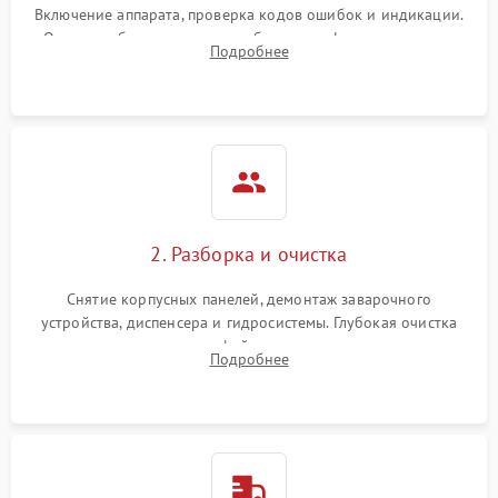
Включение аппарата, проверка кодов ошибок и индикации.
Оценка работы помпы, термоблока и кофемолки на слух.
Подробнее
Измерение температуры и давления воды для выявления
локализации поломки.
2. Разборка и очистка
Снятие корпусных панелей, демонтаж заварочного
устройства, диспенсера и гидросистемы. Глубокая очистка
внутренних узлов от кофейных масел, жмыха и накипи.
Подробнее
Промывка дренажных каналов и фильтров с использованием
специализированной химии.