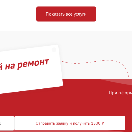
Показать все услуги
й на ремонт
При оформл
Отправить заявку и получить 1500 ₽