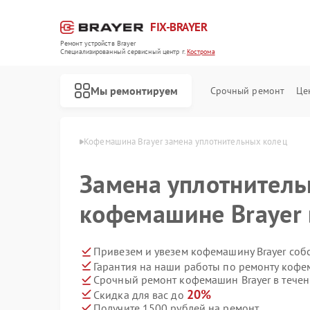
FIX-BRAYER
Ремонт устройств Brayer
Специализированный cервисный центр г.
Кострома
Мы ремонтируем
Срочный ремонт
Це
 Brayer в Костроме
Кофемашина Brayer замена уплотнительных колец
Замена уплотнитель
кофемашине Brayer 
Привезем и увезем кофемашину Brayer соб
Гарантия на наши работы по ремонту кофе
Срочный ремонт кофемашин Brayer в течен
20%
Скидка для вас до
Получите 1500 рублей на ремонт