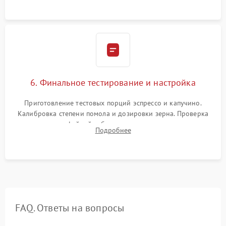
Надежная фиксация всех соединений.
6. Финальное тестирование и настройка
Приготовление тестовых порций эспрессо и капучино.
Калибровка степени помола и дозировки зерна. Проверка
плотности кофейной таблетки, температуры напитка и
Подробнее
качества молочной пены. Контроль отсутствия посторонних
шумов и протечек.
FAQ. Ответы на вопросы