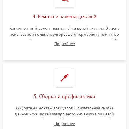
4. Ремонт и замена деталей
Компонентный ремонт платы, пайка цепей питания. Замена
неисправной помпы, перегоревшего термоблока или тупых
жерновов. Установка новых силиконовых уплотнителей (O-
Подробнее
ring) и тефлоновых трубок для надежного устранения
протечек.
5. Сборка и профилактика
Аккуратный монтаж всех узлов. Обязательная смазка
движущихся частей заварочного механизма пищевой
силиконовой смазкой. Проведение программной
Подробнее
декальцинации и очистки системы от кофейных масел.