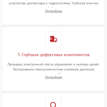
устройства, диспенсера и гидросистемы. Глубокая очистка
внутренних узлов от кофейных масел, жмыха и накипи.
Подробнее
Промывка дренажных каналов и фильтров с использованием
специализированной химии.
3. Глубокая дефектовка компонентов
Проверка электронной платы управления и силовых цепей.
Тестирование электромагнитных клапанов, датчиков
температуры и расходомера. Оценка степени износа
Подробнее
жерновов кофемолки, уплотнительных колец гидросистемы
и шестерней редуктора.