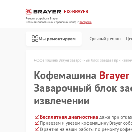
FIX-BRAYER
Ремонт устройств Brayer
Специализированный cервисный центр г.
Кострома
Мы ремонтируем
Срочный ремонт
Це
 Brayer в Костроме
Кофемашина Brayer заварочный блок заедает при извле
Кофемашина
Brayer
Заварочный блок за
извлечении
Бесплатная диагностика
даже при отказ
Привезем и увезем кофемашину Brayer соб
Гарантия на наши работы по ремонту кофе