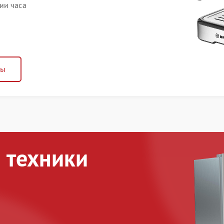
ии часа
ны
 техники