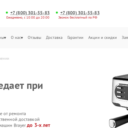
+7 (800) 301-55-83
+7 (800) 301-55-83
Ежедневно, с 10:00 до 20:00
Звонок бесплатный по РФ
ны
О нас
Отзывы
Доставка
Гарантии
Акции и скидки
Зая
чении
едает при
е от ремонта
ственной доставкой
до 3-х лет
машин Brayer